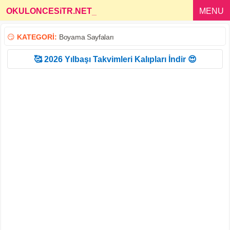
OKULONCESiTR.NET
_
MENU
😏
KATEGORİ:
Boyama Sayfaları
🥰 2026 Yılbaşı Takvimleri Kalıpları İndir 😍