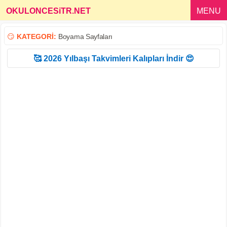
OKULONCESiTR.NET
_
MENU
😏
KATEGORİ:
Boyama Sayfaları
🥰 2026 Yılbaşı Takvimleri Kalıpları İndir 😍