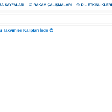
MA SAYFALARI
😜
RAKAM ÇALIŞMALARI
😲
DİL ETKİNLİKLERİ
ı Takvimleri Kalıpları İndir 😍