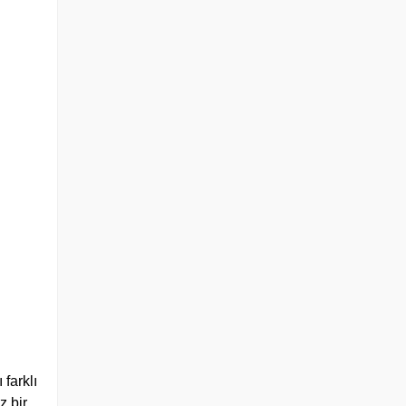
 farklı
z bir