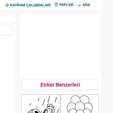
😇
PDFLER
🍳
ARA
😃
KAVRAM ÇALIŞMALARI
Etiket Benzerleri