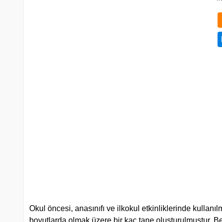
Okul öncesi, anasınıfı ve ilkokul etkinliklerinde kullanıl
boyutlarda olmak üzere bir kaç tane oluşturulmuştur. B