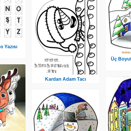
o Yazısı
Üç Boyutl
Kardan Adam Tacı