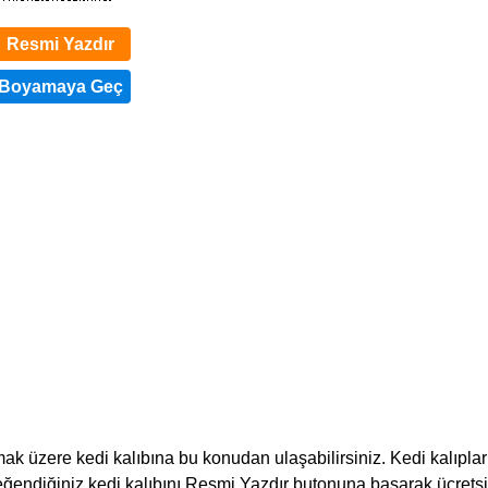
Resmi Yazdır
mak üzere kedi kalıbına bu konudan ulaşabilirsiniz. Kedi kalıpları
eğendiğiniz kedi kalıbını Resmi Yazdır butonuna basarak ücretsi