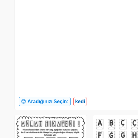
😍
Aradığınızı Seçin:
kedi