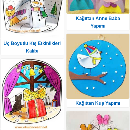
Kağıttan Anne Baba
Yapımı
Üç Boyutlu Kış Etkinlikleri
Kalıbı
Kağıttan Kuş Yapımı