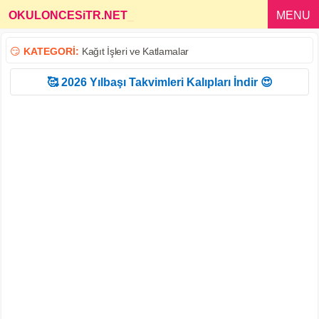
OKULONCESiTR.NET
_
MENU
😏
KATEGORİ:
Kağıt İşleri ve Katlamalar
🥰 2026 Yılbaşı Takvimleri Kalıpları İndir 😍