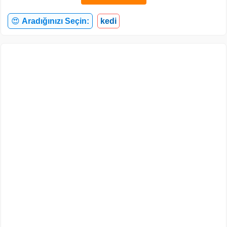
😍
Aradığınızı Seçin:
kedi