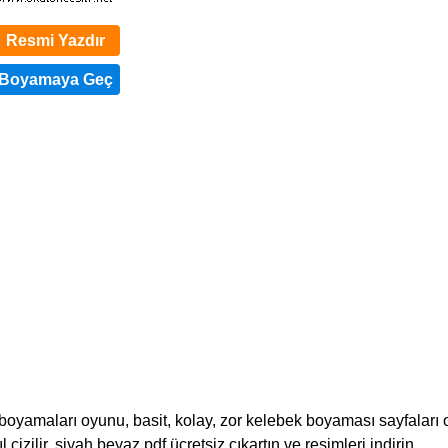
Resmi Yazdır
oyamaları oyunu, basit, kolay, zor kelebek boyaması sayfaları 
l çizilir, siyah beyaz pdf ücretsiz çıkartın ve resimleri indirin.