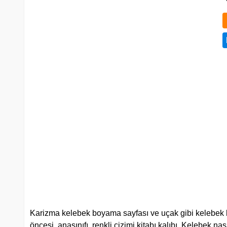
Karizma kelebek boyama sayfası ve uçak gibi kelebek b
öncesi, anasınıfı, renkli çizimi kitabı kalıbı. Kelebek nası