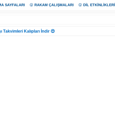
MA SAYFALARI
😜
RAKAM ÇALIŞMALARI
😲
DİL ETKİNLİKLERİ
ı Takvimleri Kalıpları İndir 😍