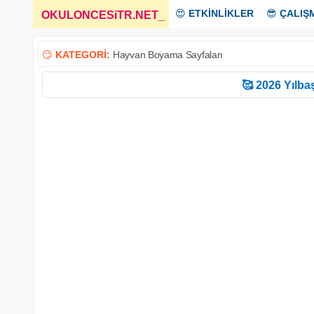
😍
ETKİNLİKLER
😎
ÇALIŞ
OKULONCESiTR.NET
_
😏
KATEGORİ:
Hayvan Boyama Sayfaları
🥰 2026 Yılbaş