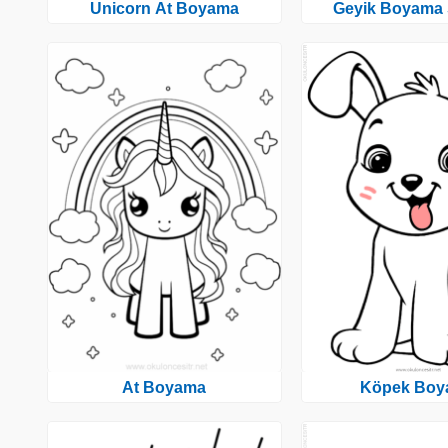
Unicorn At Boyama
Geyik Boyama 
At Boyama
Köpek Boy