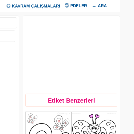
😇
PDFLER
🍳
ARA
😃
KAVRAM ÇALIŞMALARI
Etiket Benzerleri