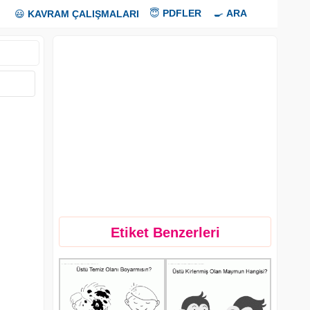
😇
PDFLER
🍳
ARA
😃
KAVRAM ÇALIŞMALARI
Etiket Benzerleri