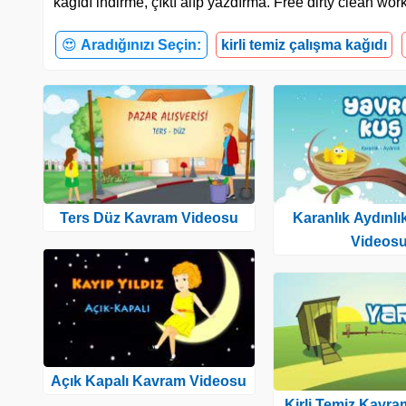
kağıdı indirme, çıktı alıp yazdırma. Free dirty clean wo
😍
Aradığınızı Seçin:
kirli temiz çalışma kağıdı
Ters Düz Kavram Videosu
Karanlık Aydınl
Videos
Açık Kapalı Kavram Videosu
Kirli Temiz Kavr