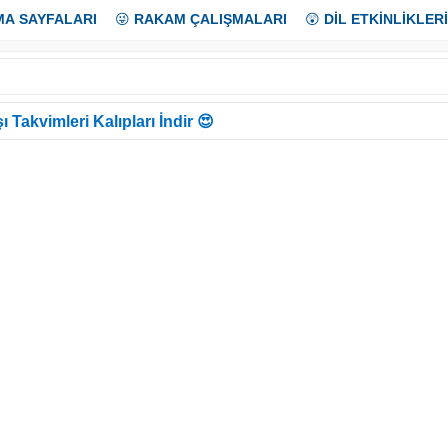
MA SAYFALARI
😜
RAKAM ÇALIŞMALARI
😲
DİL ETKİNLİKLERİ
ı Takvimleri Kalıpları İndir 😍