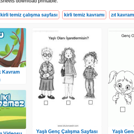
rksheets download printable.
kirli temiz çalışma sayfası
kirli temiz kavramı
zıt kavram
ık Kavram
u
Yaşlı Genç Çalışma Sayfası
Yaşlı Gen
am Videosu