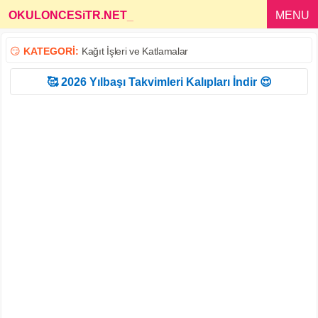
OKULONCESiTR.NET
_
MENU
😏
KATEGORİ:
Kağıt İşleri ve Katlamalar
🥰 2026 Yılbaşı Takvimleri Kalıpları İndir 😍