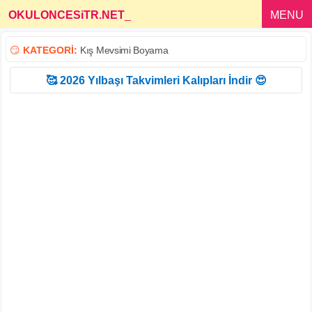
OKULONCESiTR.NET
_
MENU
😏
KATEGORİ:
Kış Mevsimi Boyama
🥰 2026 Yılbaşı Takvimleri Kalıpları İndir 😍