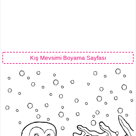
Kış Mevsimi Boyama Sayfası