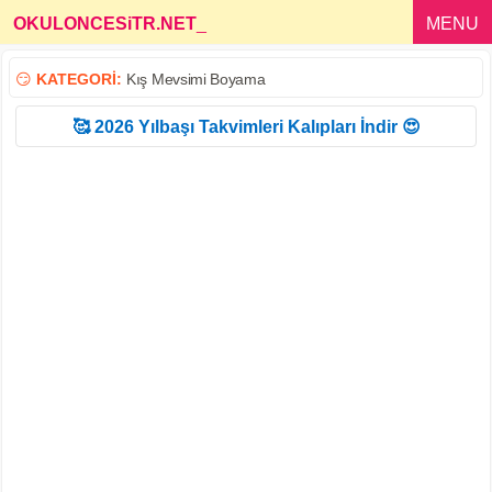
OKULONCESiTR.NET
_
MENU
😏
KATEGORİ:
Kış Mevsimi Boyama
🥰 2026 Yılbaşı Takvimleri Kalıpları İndir 😍