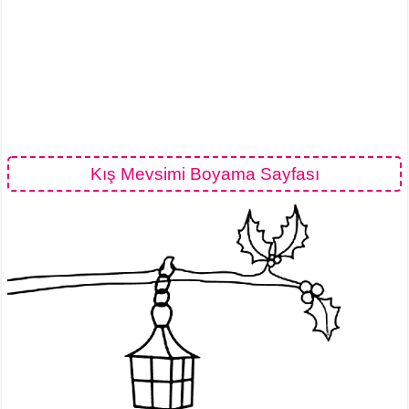
Kış Mevsimi Boyama Sayfası