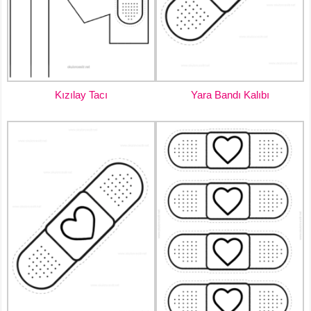
Kızılay Tacı
Yara Bandı Kalıbı