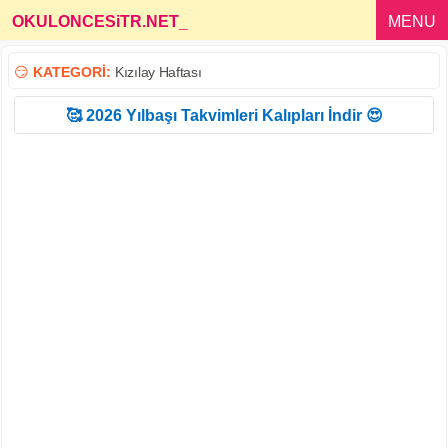
OKULONCESiTR.NET
_
MENU
😏
KATEGORİ:
Kızılay Haftası
🥰 2026 Yılbaşı Takvimleri Kalıpları İndir 😍