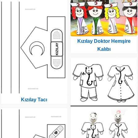
Kızılay Doktor Hemşire
Kalıbı
Kızılay Tacı