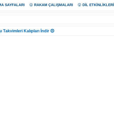
MA SAYFALARI
😜
RAKAM ÇALIŞMALARI
😲
DİL ETKİNLİKLERİ
ı Takvimleri Kalıpları İndir 😍