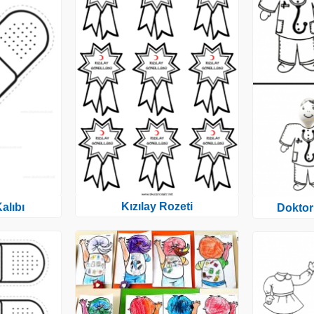
Kızılay Rozeti
alıbı
Doktor