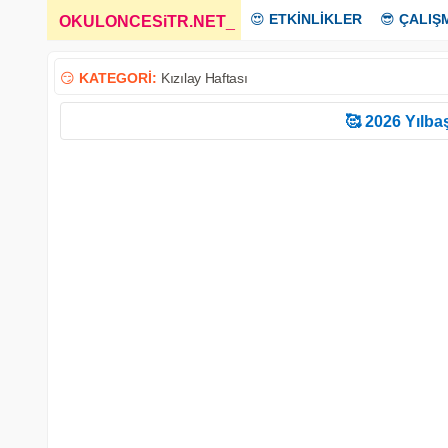
😍
ETKİNLİKLER
😎
ÇALIŞ
OKULONCESiTR.NET
_
😏
KATEGORİ:
Kızılay Haftası
🥰 2026 Yılbaş