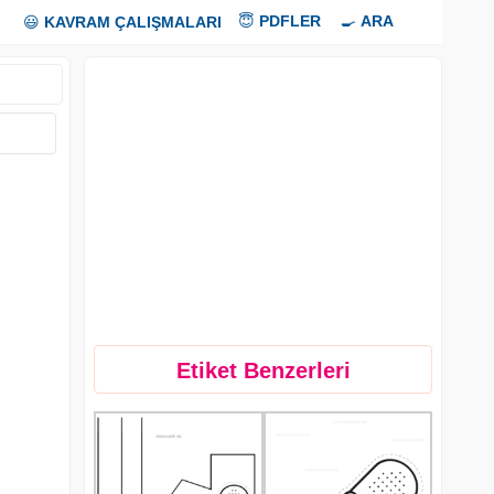
😇
PDFLER
🍳
ARA
😃
KAVRAM ÇALIŞMALARI
Etiket Benzerleri