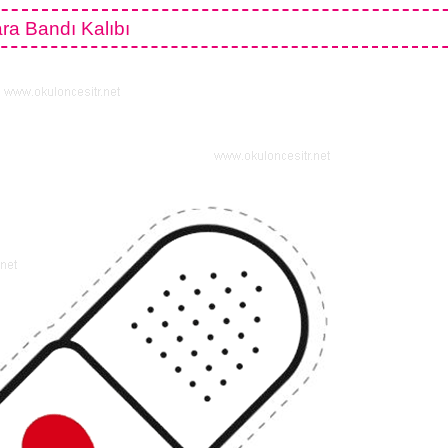
ra Bandı Kalıbı