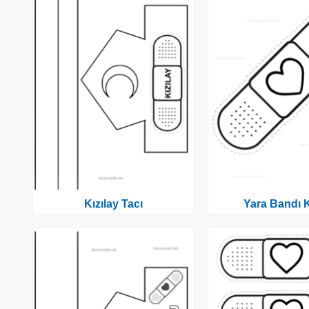
Kızılay Tacı
Yara Bandı K