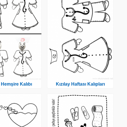
 Hemşire Kalıbı
Kızılay Haftası Kalıpları