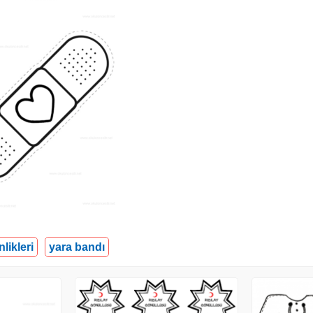
nlikleri
yara bandı