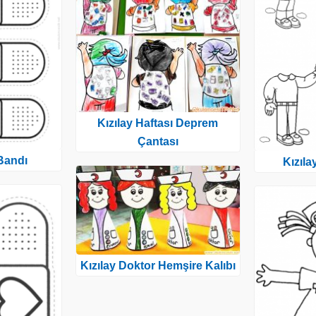
Kızılay Haftası Deprem
Çantası
 Bandı
Kızıla
Kızılay Doktor Hemşire Kalıbı