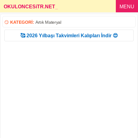
OKULONCESiTR.NET
_
MENU
😏
KATEGORİ:
Artık Materyal
🥰 2026 Yılbaşı Takvimleri Kalıpları İndir 😍