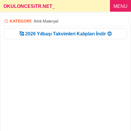
OKULONCESiTR.NET
_
MENU
😏
KATEGORİ:
Artık Materyal
🥰 2026 Yılbaşı Takvimleri Kalıpları İndir 😍