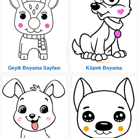
Geyik Boyama Sayfası
Köpek Boyama