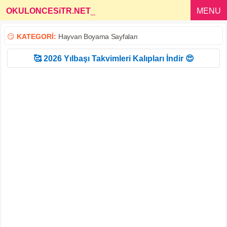
OKULONCESiTR.NET
_
MENU
😏
KATEGORİ:
Hayvan Boyama Sayfaları
🥰 2026 Yılbaşı Takvimleri Kalıpları İndir 😍