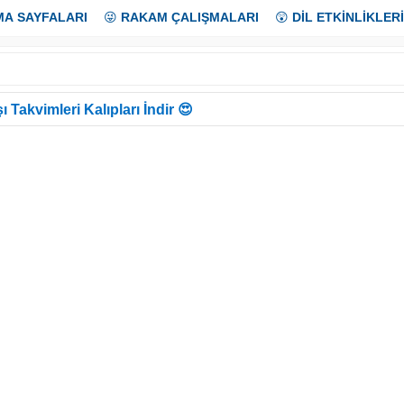
MA SAYFALARI
😜
RAKAM ÇALIŞMALARI
😲
DİL ETKİNLİKLERİ
ı Takvimleri Kalıpları İndir 😍