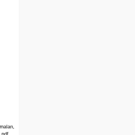
maları,
, pdf