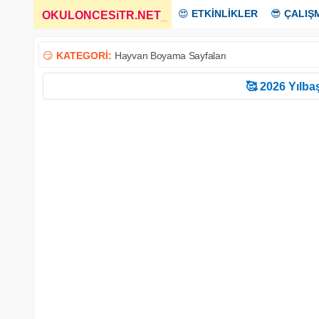
😍
ETKİNLİKLER
😎
ÇALIŞ
OKULONCESiTR.NET
_
😏
KATEGORİ:
Hayvan Boyama Sayfaları
🥰 2026 Yılbaş