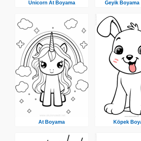
Unicorn At Boyama
Geyik Boyama 
At Boyama
Köpek Boy