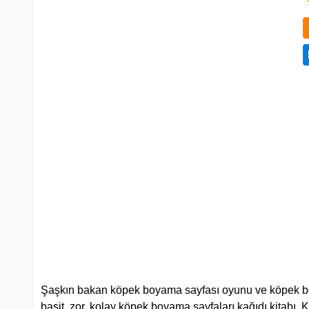
Şaşkın bakan köpek boyama sayfası oyunu ve köpek boya
basit, zor, kolay köpek boyama sayfaları kağıdı kitabı. Köp