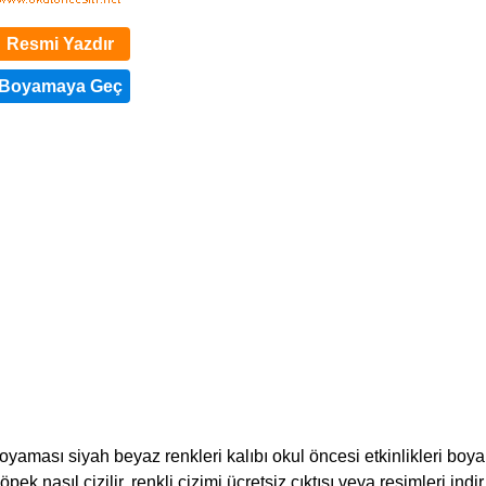
Resmi Yazdır
ması siyah beyaz renkleri kalıbı okul öncesi etkinlikleri boya
ek nasıl çizilir, renkli çizimi ücretsiz çıktısı veya resimleri indir