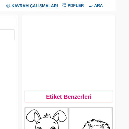
😇
PDFLER
🍳
ARA
😃
KAVRAM ÇALIŞMALARI
Etiket Benzerleri