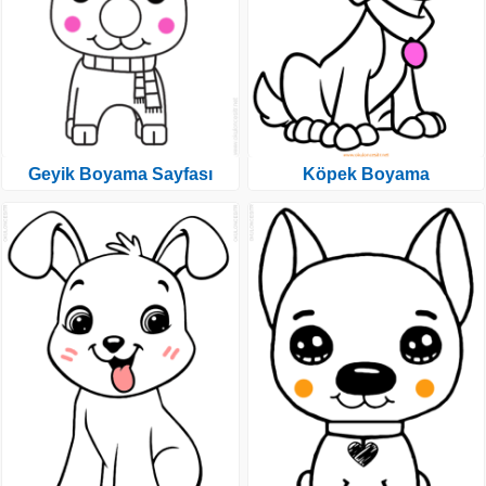
Geyik Boyama Sayfası
Köpek Boyama