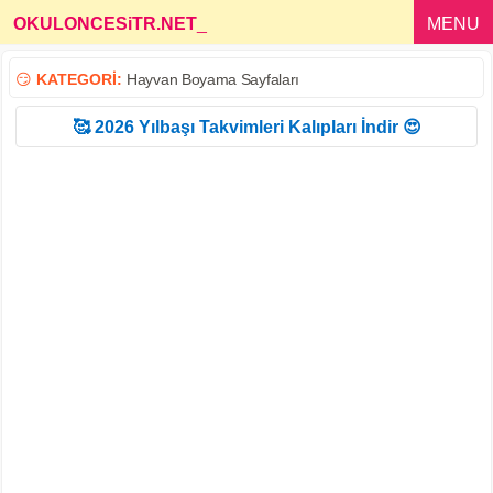
OKULONCESiTR.NET
_
MENU
😏
KATEGORİ:
Hayvan Boyama Sayfaları
🥰 2026 Yılbaşı Takvimleri Kalıpları İndir 😍