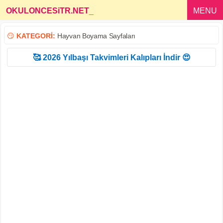
OKULONCESiTR.NET
_
MENU
😏
KATEGORİ:
Hayvan Boyama Sayfaları
🥰 2026 Yılbaşı Takvimleri Kalıpları İndir 😍