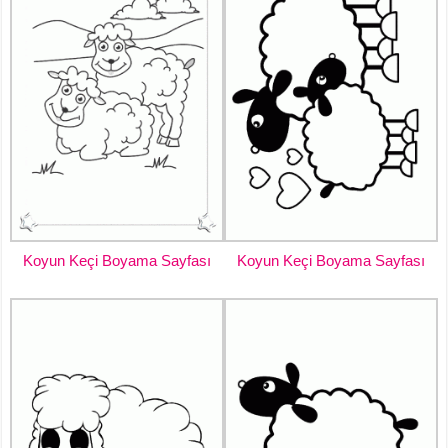
Koyun Keçi Boyama Sayfası
Koyun Keçi Boyama Sayfası