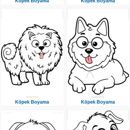
Köpek Boyama
Köpek Boyama
Köpek Boyama
Köpek Boyama