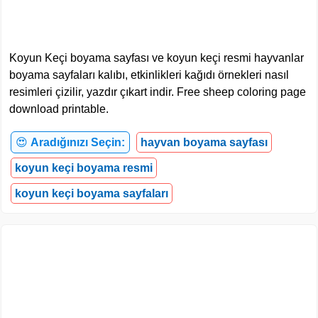
Koyun Keçi boyama sayfası ve koyun keçi resmi hayvanlar
boyama sayfaları kalıbı, etkinlikleri kağıdı örnekleri nasıl
resimleri çizilir, yazdır çıkart indir. Free sheep coloring page
download printable.
😍
Aradığınızı Seçin:
hayvan boyama sayfası
koyun keçi boyama resmi
koyun keçi boyama sayfaları