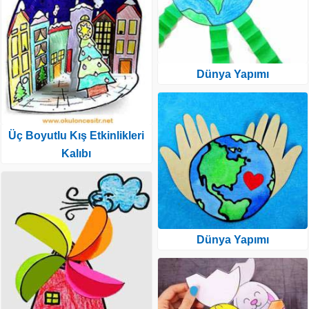
Dünya Yapımı
Üç Boyutlu Kış Etkinlikleri
Kalıbı
Dünya Yapımı