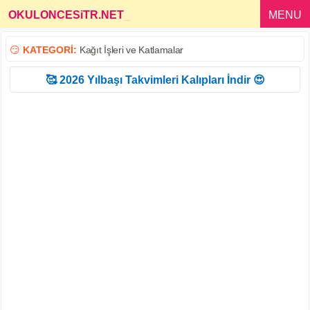
OKULONCESiTR.NET
_
MENU
😏
KATEGORİ:
Kağıt İşleri ve Katlamalar
🥰 2026 Yılbaşı Takvimleri Kalıpları İndir 😍