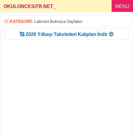
OKULONCESiTR.NET
_
MENU
😏
KATEGORİ:
Labirent Bulmaca Sayfaları
🥰 2026 Yılbaşı Takvimleri Kalıpları İndir 😍