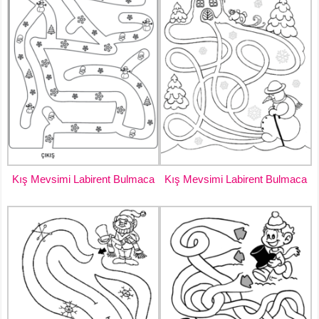
Kış Mevsimi Labirent Bulmaca
Kış Mevsimi Labirent Bulmaca