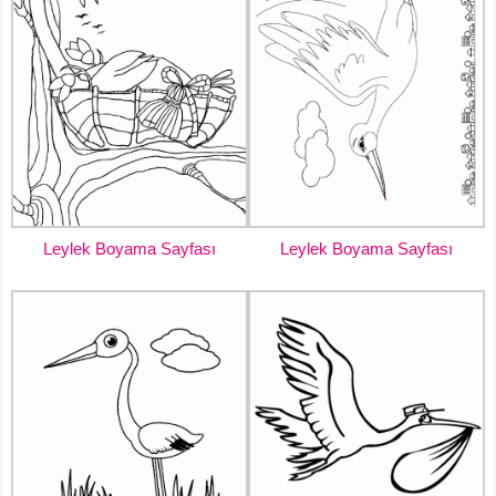
Leylek Boyama Sayfası
Leylek Boyama Sayfası