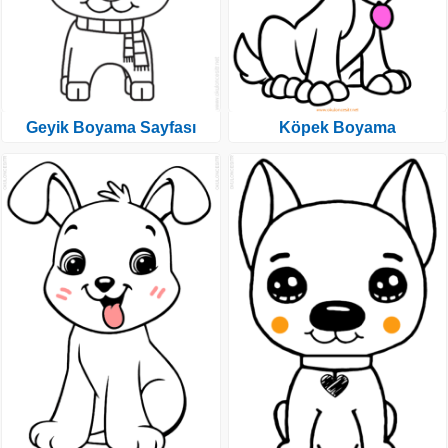
Geyik Boyama Sayfası
Köpek Boyama