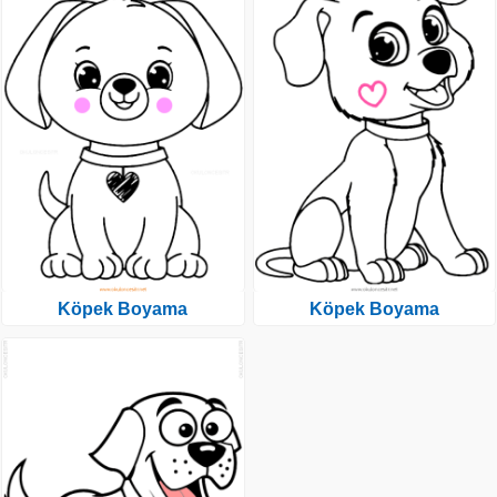
Köpek Boyama
Köpek Boyama