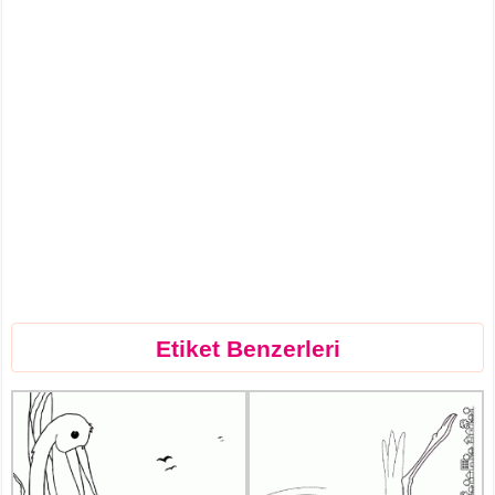
Etiket Benzerleri