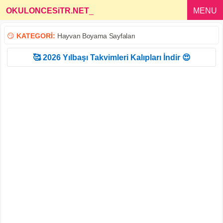
OKULONCESiTR.NET
_
MENU
😏
KATEGORİ:
Hayvan Boyama Sayfaları
🥰 2026 Yılbaşı Takvimleri Kalıpları İndir 😍