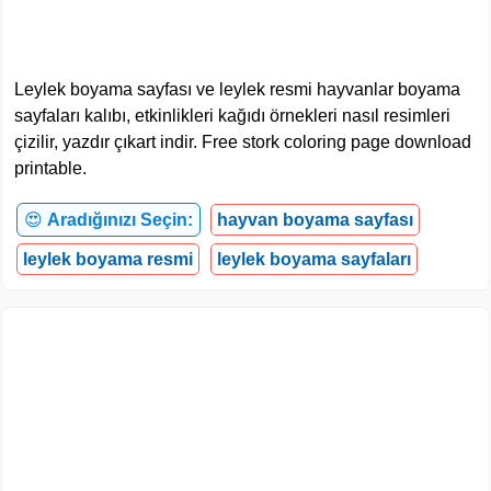
Leylek boyama sayfası ve leylek resmi hayvanlar boyama
sayfaları kalıbı, etkinlikleri kağıdı örnekleri nasıl resimleri
çizilir, yazdır çıkart indir. Free stork coloring page download
printable.
😍
Aradığınızı Seçin:
hayvan boyama sayfası
leylek boyama resmi
leylek boyama sayfaları