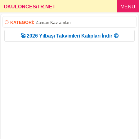
OKULONCESiTR.NET
_
MENU
😏
KATEGORİ:
Zaman Kavramları
🥰 2026 Yılbaşı Takvimleri Kalıpları İndir 😍