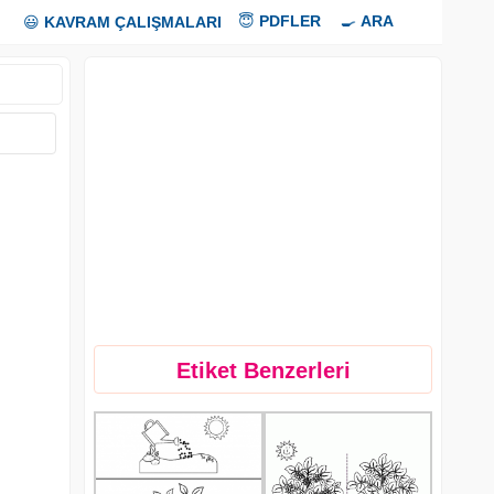
😇
PDFLER
🍳
ARA
😃
KAVRAM ÇALIŞMALARI
Etiket Benzerleri