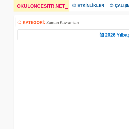
😍
ETKİNLİKLER
😎
ÇALIŞ
OKULONCESiTR.NET
_
😏
KATEGORİ:
Zaman Kavramları
🥰 2026 Yılbaş