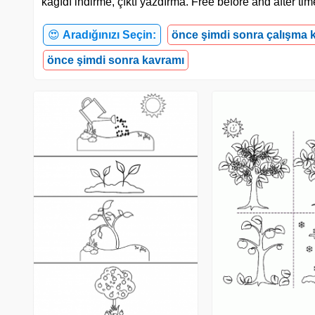
kağıdı indirme, çıktı yazdırma. Free before and after t
😍
Aradığınızı Seçin:
önce şimdi sonra çalışma k
önce şimdi sonra kavramı