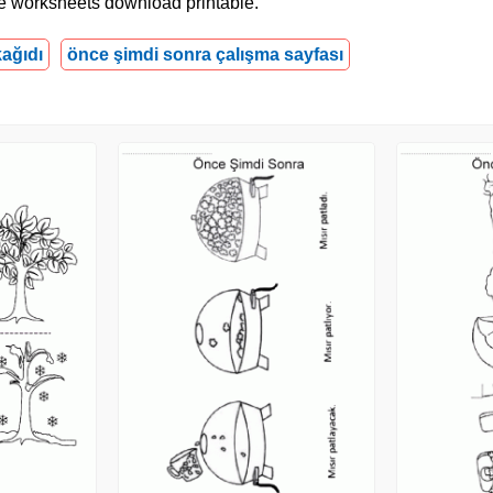
ime worksheets download printable.
ağıdı
önce şimdi sonra çalışma sayfası