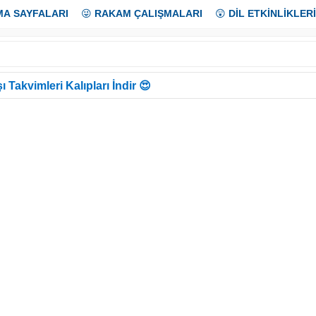
MA SAYFALARI
😜
RAKAM ÇALIŞMALARI
😲
DİL ETKİNLİKLERİ
ı Takvimleri Kalıpları İndir 😍