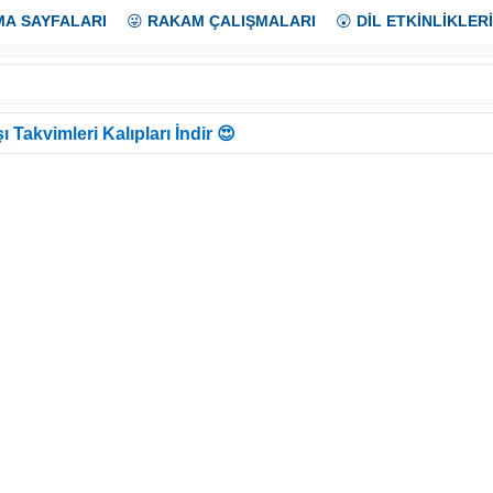
MA SAYFALARI
😜
RAKAM ÇALIŞMALARI
😲
DİL ETKİNLİKLERİ
ı Takvimleri Kalıpları İndir 😍