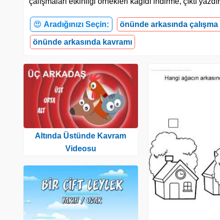
çalışmaları etkinliği örnekleri kağıdı indirme, çıktı ya
😍
Aradığınızı Seçin:
önünde arkasında çalışma 
önünde arkasında kavramı
Altında Üstünde Kavram
Videosu