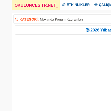
😍
ETKİNLİKLER
😎
ÇALIŞ
OKULONCESiTR.NET
_
😏
KATEGORİ:
Mekanda Konum Kavramları
🥰 2026 Yılbaş