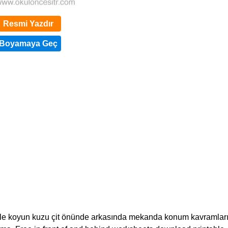
Resmi Yazdır
i ile koyun kuzu çit önünde arkasında mekanda konum kavramlar