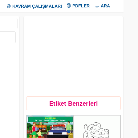
😇
PDFLER
🍳
ARA
😃
KAVRAM ÇALIŞMALARI
Etiket Benzerleri