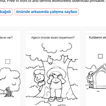
zdırma. Free in front of and behind worksheets download printable.
kağıdı
önünde arkasında çalışma sayfası