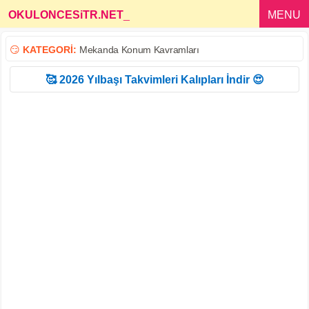
OKULONCESiTR.NET
_
MENU
😏
KATEGORİ:
Mekanda Konum Kavramları
🥰 2026 Yılbaşı Takvimleri Kalıpları İndir 😍