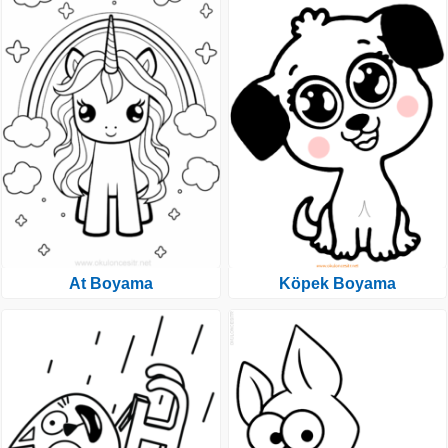
At Boyama
Köpek Boyama