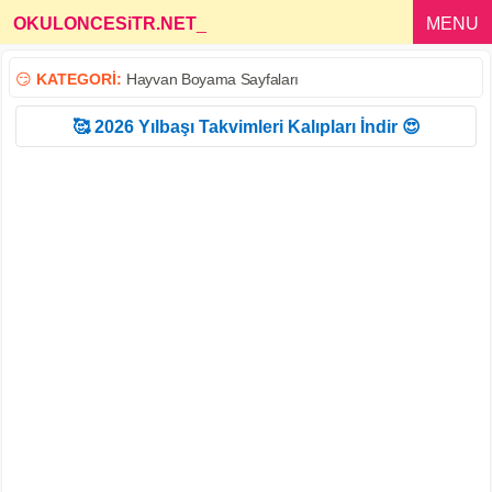
OKULONCESiTR.NET
_
MENU
😏
KATEGORİ:
Hayvan Boyama Sayfaları
🥰 2026 Yılbaşı Takvimleri Kalıpları İndir 😍