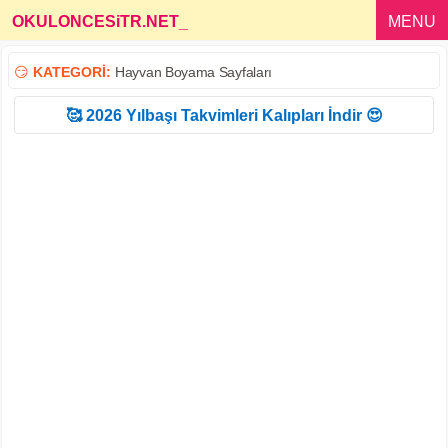
OKULONCESiTR.NET
_
MENU
😏
KATEGORİ:
Hayvan Boyama Sayfaları
🥰 2026 Yılbaşı Takvimleri Kalıpları İndir 😍