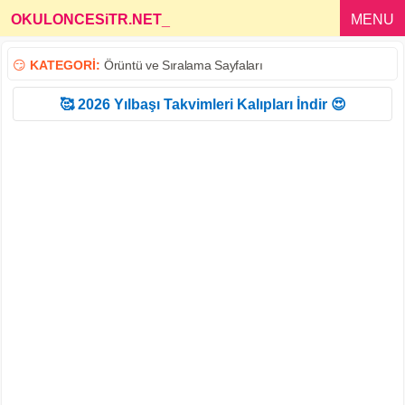
OKULONCESiTR.NET
_
MENU
😏
KATEGORİ:
Örüntü ve Sıralama Sayfaları
🥰 2026 Yılbaşı Takvimleri Kalıpları İndir 😍