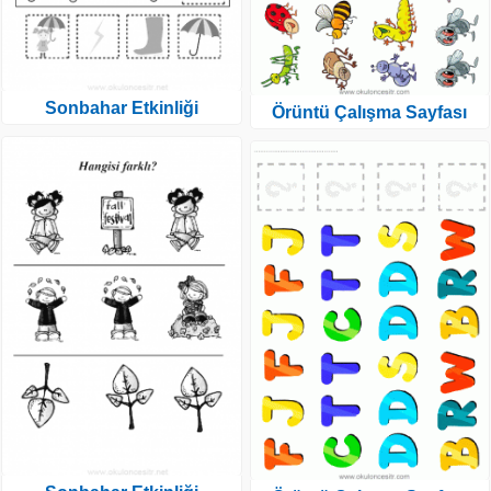
Sonbahar Etkinliği
Örüntü Çalışma Sayfası