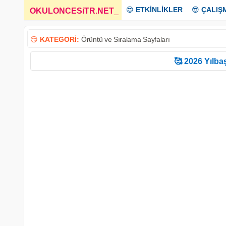
😍
ETKİNLİKLER
😎
ÇALIŞ
OKULONCESiTR.NET
_
😏
KATEGORİ:
Örüntü ve Sıralama Sayfaları
🥰 2026 Yılbaş