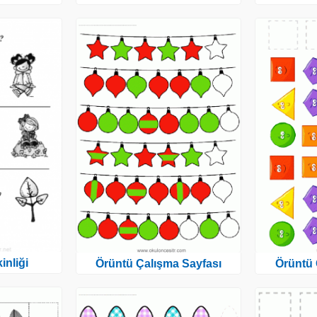
inliği
Örüntü Çalışma Sayfası
Örüntü 