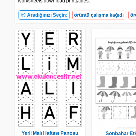
worksheets download printtables.
😍
Aradığınızı Seçin:
örüntü çalışma kağıdı
ör
Yerli Malı Haftası Panosu
Sonbahar Etk