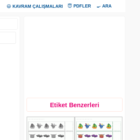
😇
PDFLER
🍳
ARA
😃
KAVRAM ÇALIŞMALARI
Etiket Benzerleri