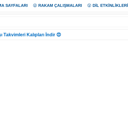
MA SAYFALARI
😜
RAKAM ÇALIŞMALARI
😲
DİL ETKİNLİKLERİ
ı Takvimleri Kalıpları İndir 😍