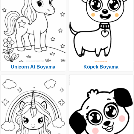
Unicorn At Boyama
Köpek Boyama