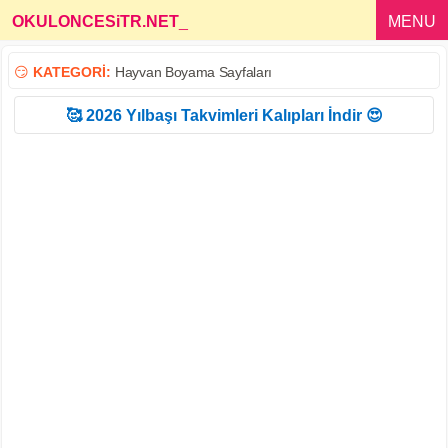
OKULONCESiTR.NET
_
MENU
😏
KATEGORİ:
Hayvan Boyama Sayfaları
🥰 2026 Yılbaşı Takvimleri Kalıpları İndir 😍