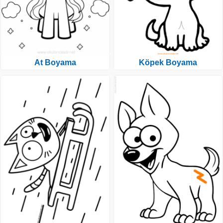
At Boyama
Köpek Boyama