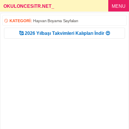
OKULONCESiTR.NET
_
MENU
😏
KATEGORİ:
Hayvan Boyama Sayfaları
🥰 2026 Yılbaşı Takvimleri Kalıpları İndir 😍