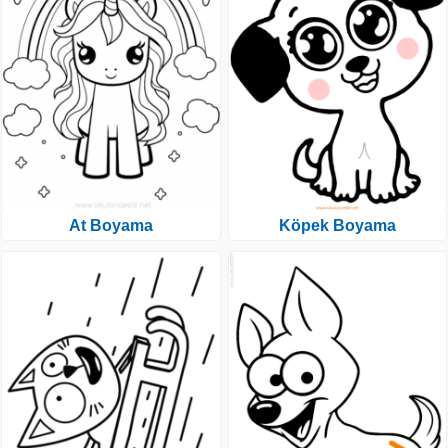
At Boyama
Köpek Boyama