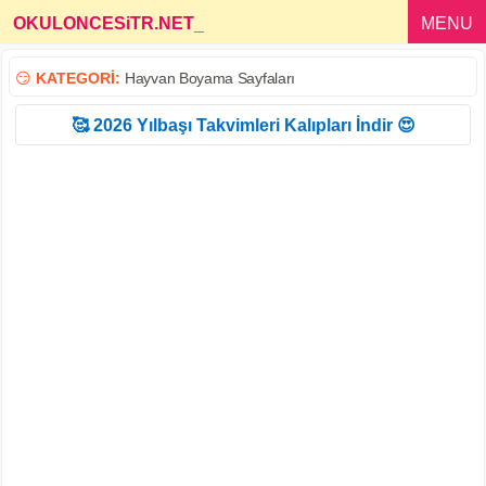
OKULONCESiTR.NET
_
MENU
😏
KATEGORİ:
Hayvan Boyama Sayfaları
🥰 2026 Yılbaşı Takvimleri Kalıpları İndir 😍