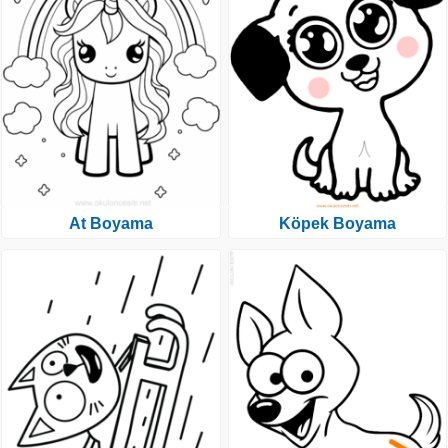
At Boyama
Köpek Boyama