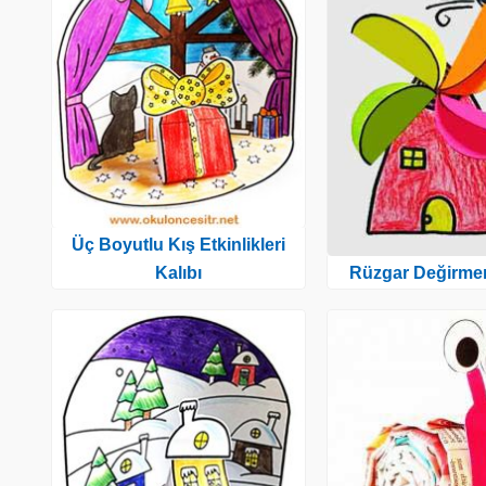
Üç Boyutlu Kış Etkinlikleri
Rüzgar Değirmen
Kalıbı