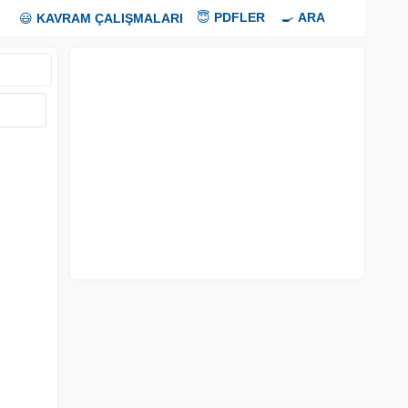
😇
PDFLER
🍳
ARA
😃
KAVRAM ÇALIŞMALARI