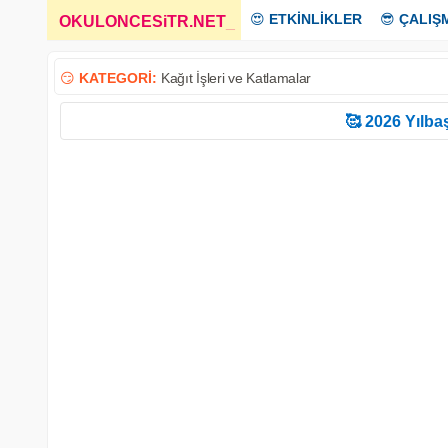
😍
ETKİNLİKLER
😎
ÇALIŞ
OKULONCESiTR.NET
_
😏
KATEGORİ:
Kağıt İşleri ve Katlamalar
🥰 2026 Yılbaş