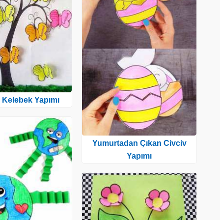
 Kelebek Yapımı
Yumurtadan Çıkan Civciv
Yapımı