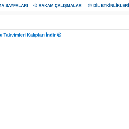
MA SAYFALARI
😜
RAKAM ÇALIŞMALARI
😲
DİL ETKİNLİKLERİ
ı Takvimleri Kalıpları İndir 😍