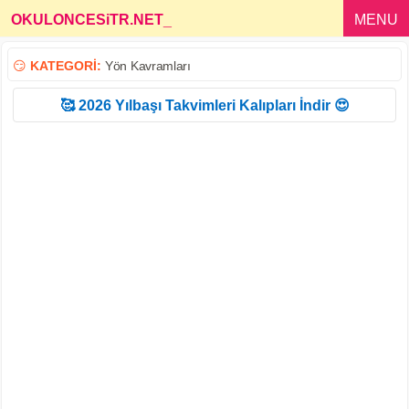
OKULONCESiTR.NET
_
MENU
😏
KATEGORİ:
Yön Kavramları
🥰 2026 Yılbaşı Takvimleri Kalıpları İndir 😍