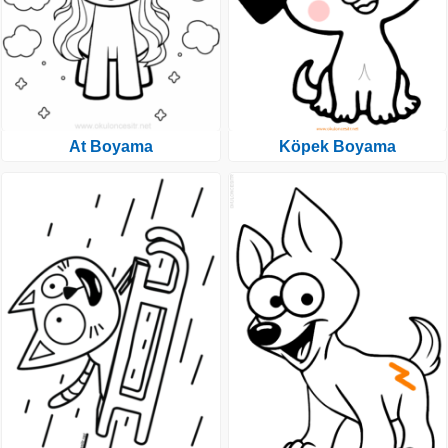
At Boyama
Köpek Boyama