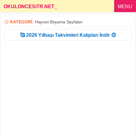
OKULONCESiTR.NET
_
MENU
😏
KATEGORİ:
Hayvan Boyama Sayfaları
🥰 2026 Yılbaşı Takvimleri Kalıpları İndir 😍