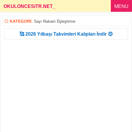
OKULONCESiTR.NET
_
MENU
😏
KATEGORİ:
Sayı Rakam Eşleştirme
🥰 2026 Yılbaşı Takvimleri Kalıpları İndir 😍