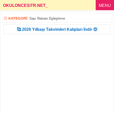
OKULONCESiTR.NET
_
MENU
😏
KATEGORİ:
Sayı Rakam Eşleştirme
🥰 2026 Yılbaşı Takvimleri Kalıpları İndir 😍