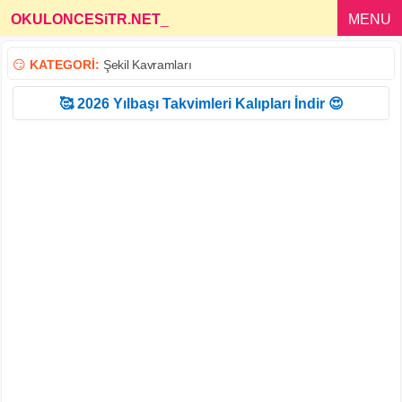
OKULONCESiTR.NET
_
MENU
😏
KATEGORİ:
Şekil Kavramları
🥰 2026 Yılbaşı Takvimleri Kalıpları İndir 😍