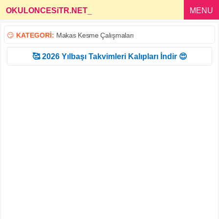
OKULONCESiTR.NET
_
MENU
😏
KATEGORİ:
Makas Kesme Çalışmaları
🥰 2026 Yılbaşı Takvimleri Kalıpları İndir 😍