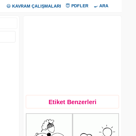
😇
PDFLER
🍳
ARA
😃
KAVRAM ÇALIŞMALARI
Etiket Benzerleri