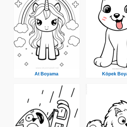
At Boyama
Köpek Boy