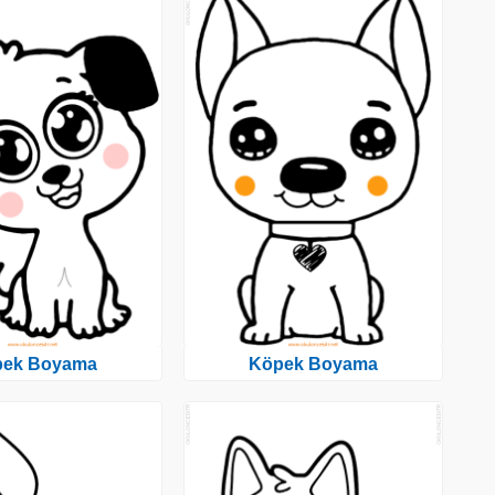
pek Boyama
Köpek Boyama