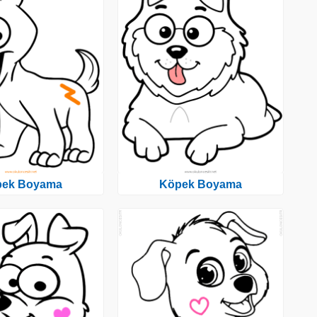
pek Boyama
Köpek Boyama