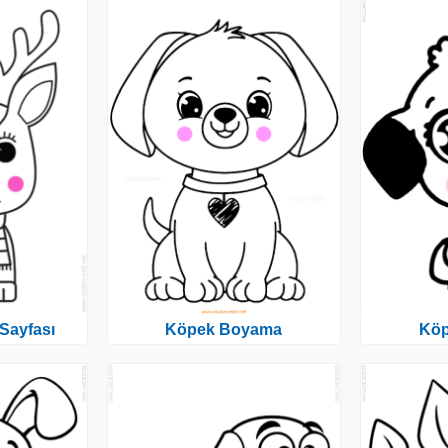
Sayfası
Köpek Boyama
Kö