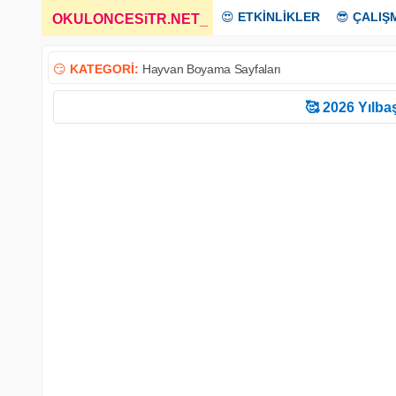
😍
ETKİNLİKLER
😎
ÇALIŞ
OKULONCESiTR.NET
_
😏
KATEGORİ:
Hayvan Boyama Sayfaları
🥰 2026 Yılbaş