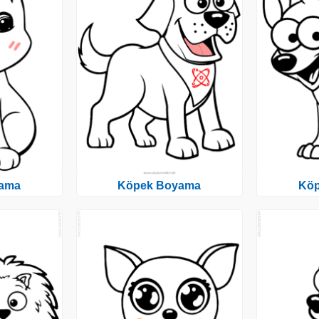
ama
Köpek Boyama
Kö