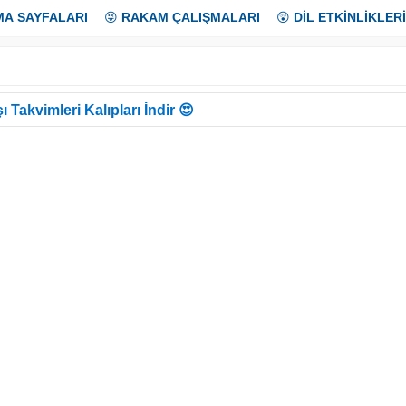
MA SAYFALARI
😜
RAKAM ÇALIŞMALARI
😲
DİL ETKİNLİKLERİ
ı Takvimleri Kalıpları İndir 😍