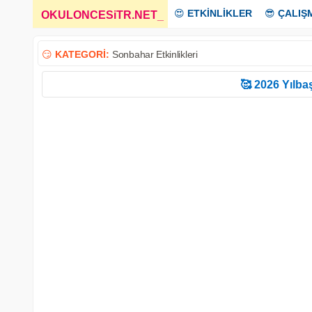
😍
ETKİNLİKLER
😎
ÇALIŞ
OKULONCESiTR.NET
_
😏
KATEGORİ:
Sonbahar Etkinlikleri
🥰 2026 Yılbaş