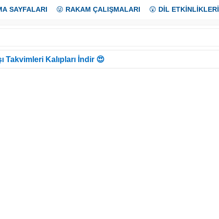
MA SAYFALARI
😜
RAKAM ÇALIŞMALARI
😲
DİL ETKİNLİKLERİ
ı Takvimleri Kalıpları İndir 😍