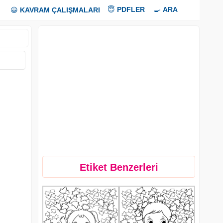
😇
PDFLER
🍳
ARA
😃
KAVRAM ÇALIŞMALARI
Etiket Benzerleri