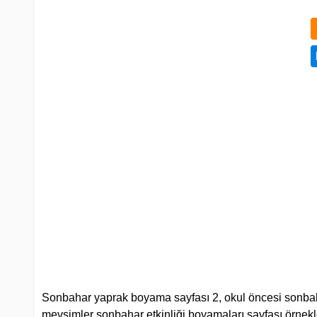
Sonbahar yaprak boyama sayfası 2, okul öncesi sonbahar
mevsimler sonbahar etkinliği boyamaları sayfası örnekleri