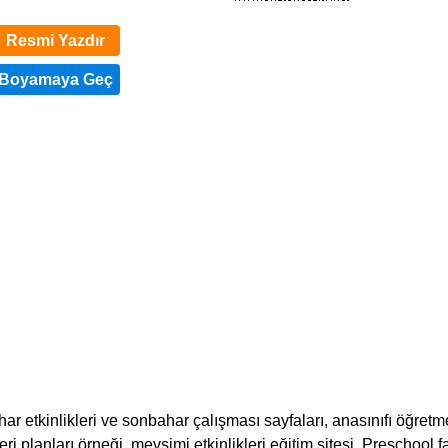
Resmi Yazdır
 etkinlikleri ve sonbahar çalışması sayfaları, anasınıfı öğretm
 planları örneği, mevsimi etkinlikleri eğitim sitesi. Preschool fa