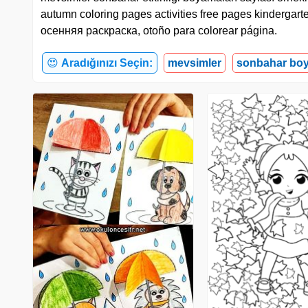
autumn coloring pages activities free pages kindergart
осенняя раскраска, otoño para colorear página.
😍
Aradığınızı Seçin:
mevsimler
sonbahar boy