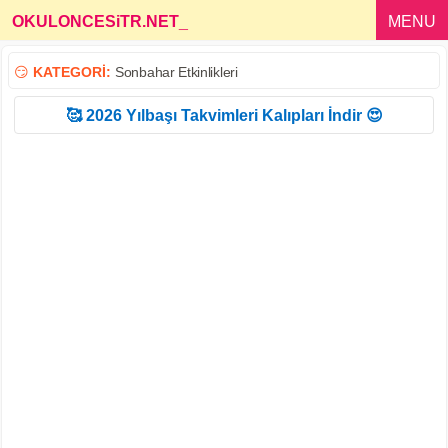
OKULONCESiTR.NET
_
MENU
😏
KATEGORİ:
Sonbahar Etkinlikleri
🥰 2026 Yılbaşı Takvimleri Kalıpları İndir 😍