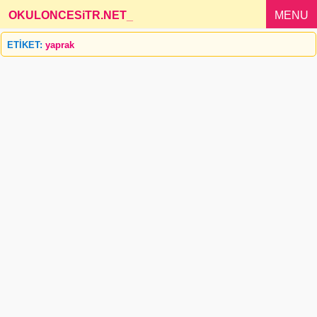
OKULONCESiTR.NET
_
MENU
ETİKET:
yaprak