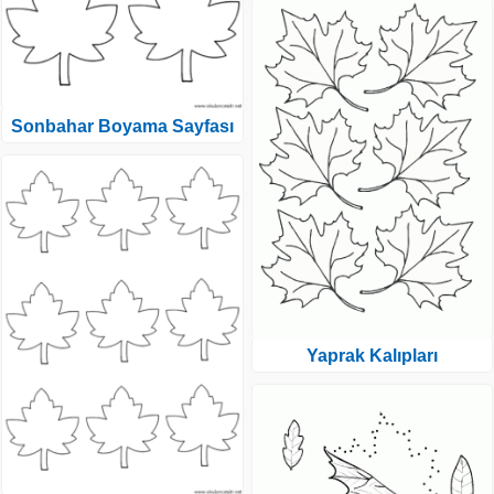
Sonbahar Boyama Sayfası
Yaprak Kalıpları