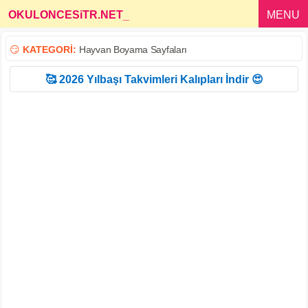
OKULONCESiTR.NET
_
MENU
😏
KATEGORİ:
Hayvan Boyama Sayfaları
🥰 2026 Yılbaşı Takvimleri Kalıpları İndir 😍