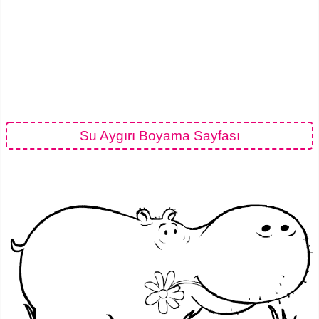
Su Aygırı Boyama Sayfası