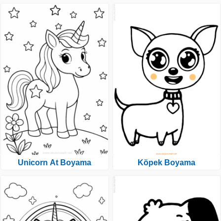
Unicorn At Boyama
Köpek Boyama