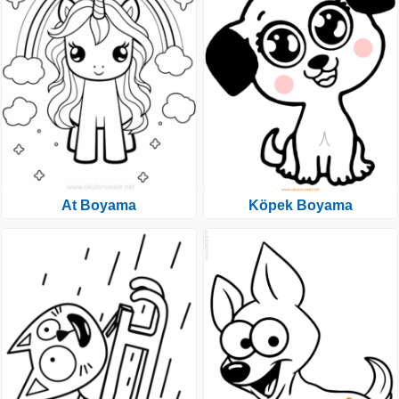
At Boyama
Köpek Boyama