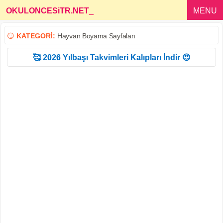
OKULONCESiTR.NET
_
MENU
😏
KATEGORİ:
Hayvan Boyama Sayfaları
🥰 2026 Yılbaşı Takvimleri Kalıpları İndir 😍