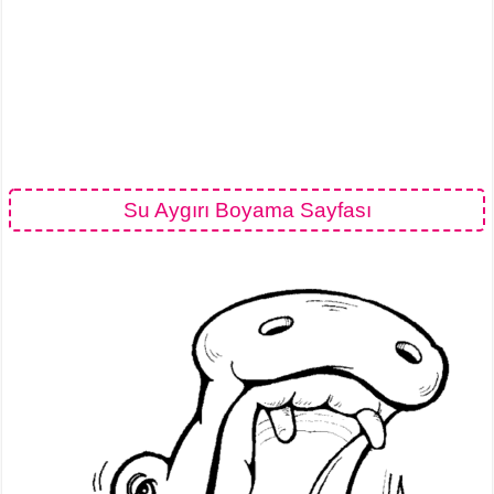
Su Aygırı Boyama Sayfası