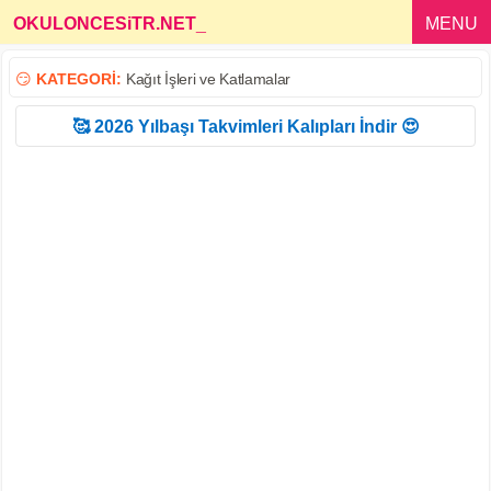
OKULONCESiTR.NET
_
MENU
😏
KATEGORİ:
Kağıt İşleri ve Katlamalar
🥰 2026 Yılbaşı Takvimleri Kalıpları İndir 😍