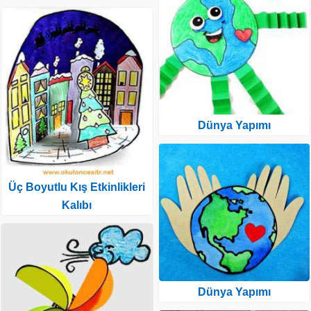
Dünya Yapımı
Üç Boyutlu Kış Etkinlikleri
Kalıbı
Dünya Yapımı