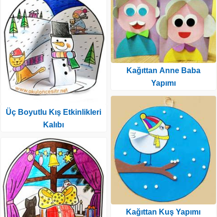
Kağıttan Anne Baba
Yapımı
Üç Boyutlu Kış Etkinlikleri
Kalıbı
Kağıttan Kuş Yapımı