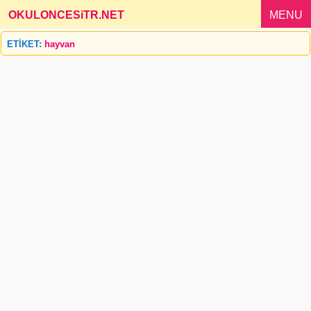
OKULONCESiTR.NET
_
MENU
ETİKET:
hayvan