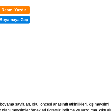
Resmi Yazdır
yama sayfaları, okul öncesi anasınıfı etkinlikleri, kış mevsimi
ik planı mevsimler örnekleri ücretsiz indirme ve yazdırma, çıktı a