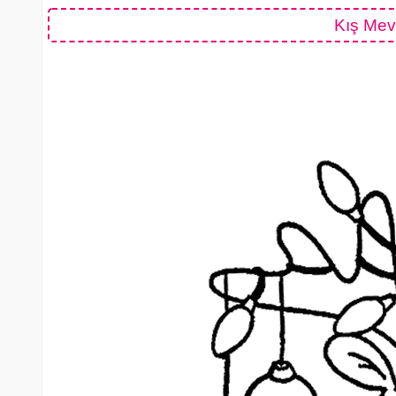
Kış Mev