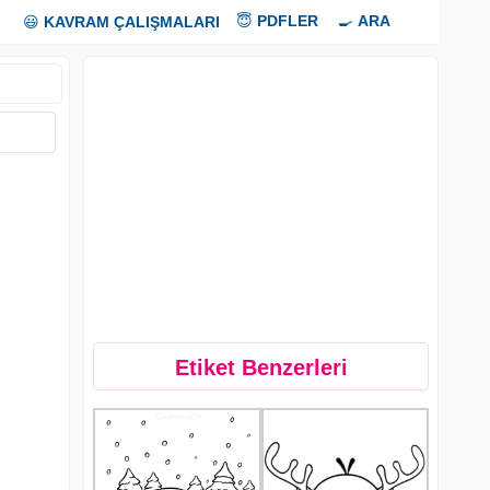
😇
PDFLER
🍳
ARA
😃
KAVRAM ÇALIŞMALARI
Etiket Benzerleri