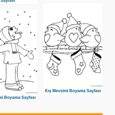
Sayfası
Kış Mevsimi Boyama Sayfası
mi Boyama Sayfası