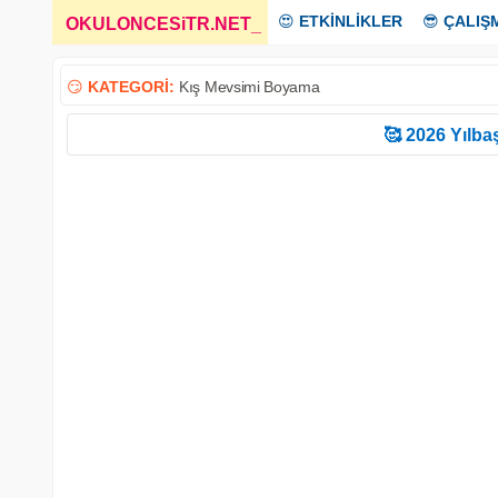
😍
ETKİNLİKLER
😎
ÇALIŞ
OKULONCESiTR.NET
_
😏
KATEGORİ:
Kış Mevsimi Boyama
🥰 2026 Yılbaş