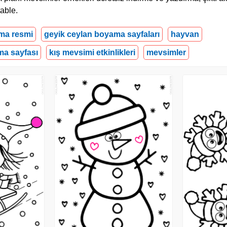
able.
ma resmi
geyik ceylan boyama sayfaları
hayvan
ma sayfası
kış mevsimi etkinlikleri
mevsimler