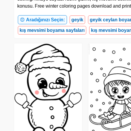
konusu. Free winter coloring pages download and print
😍
Aradığınızı Seçin:
geyik
geyik ceylan boya
kış mevsimi boyama sayfaları
kış mevsimi boya