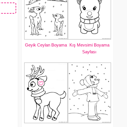
Geyik Ceylan Boyama
Kış Mevsimi Boyama
Sayfası