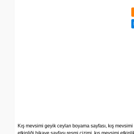
Kış mevsimi geyik ceylan boyama sayfası, kış mevsimi bo
etkinliği hikaye sayfası resmi çizimi, kış mevsimi etkinl