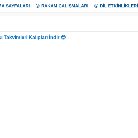
MA SAYFALARI
😜
RAKAM ÇALIŞMALARI
😲
DİL ETKİNLİKLERİ
ı Takvimleri Kalıpları İndir 😍