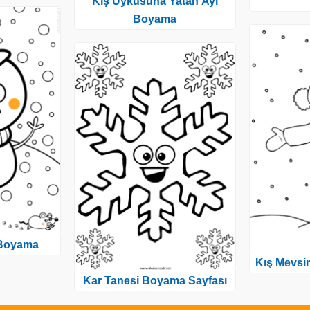
Kış Uykusuna Yatan Ayı
Boyama
Boyama
Kış Mevsi
Kar Tanesi Boyama Sayfası