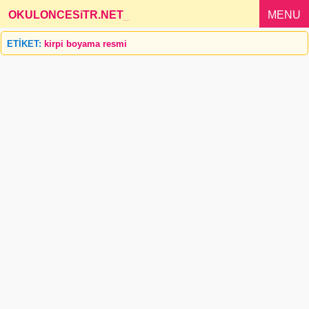
OKULONCESiTR.NET
_
MENU
ETİKET:
kirpi boyama resmi