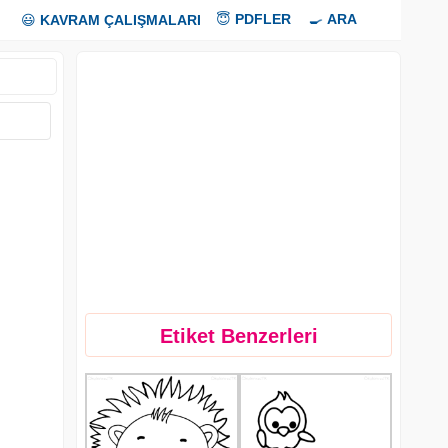
😇
PDFLER
🍳
ARA
😃
KAVRAM ÇALIŞMALARI
Etiket Benzerleri