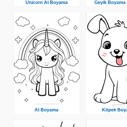
Unicorn At Boyama
Geyik Boyama 
At Boyama
Köpek Boy