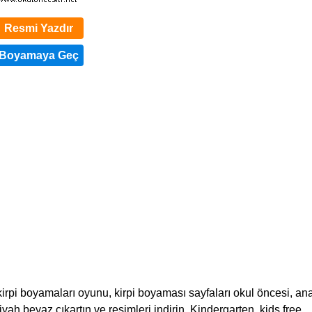
Resmi Yazdır
kirpi boyamaları oyunu, kirpi boyaması sayfaları okul öncesi, anas
, siyah beyaz çıkartın ve resimleri indirin. Kindergarten, kids free