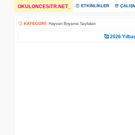
😍
ETKİNLİKLER
😎
ÇALIŞ
OKULONCESiTR.NET
_
😏
KATEGORİ:
Hayvan Boyama Sayfaları
🥰 2026 Yılbaş