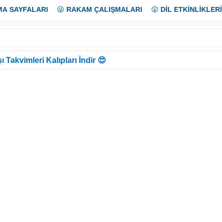
MA SAYFALARI
😜
RAKAM ÇALIŞMALARI
😲
DİL ETKİNLİKLERİ
ı Takvimleri Kalıpları İndir 😍