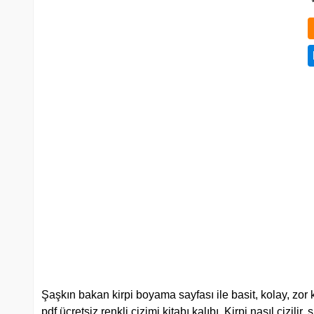
Şaşkın bakan kirpi boyama sayfası ile basit, kolay, zor 
pdf ücretsiz renkli çizimi kitabı kalıbı. Kirpi nasıl çizilir