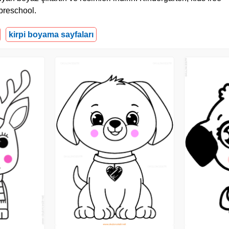
preschool.
kirpi boyama sayfaları